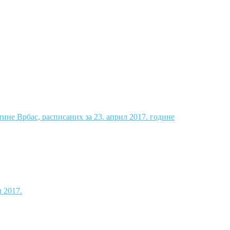
не Врбас, расписаних за 23. април 2017. године
 2017.