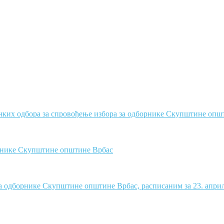
ких одбора за спровођење избора за одборнике Скупштине општи
орнике Скупштине општине Врбас
а одборнике Скупштине општине Врбас, расписаним за 23. април