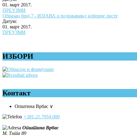
01. март 2017.
ПРЕУЗМИ
Образац број 7 - ИЗЈАВА о подржавању изборне листе
Датум:
01. март 2017.
ПРЕУЗМИ
ИЗБОРИ
Контакт
Општина Врбас
∨
+381.21.7954.000
Општина Врбас
М. Тита 89